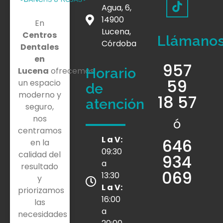
Agua, 6,
14900
En
Lucena,
Centros
Llámano
Córdoba
Dentales
en
957
Horario
Lucena
ofrecemos
59
un espacio
de
moderno y
18 57
atención
seguro,
nos
ó
centramos
L a V:
646
en la
09:30
calidad del
934
a
resultado
069
13:30
y
L a V:
priorizamos
16:00
las
a
necesidades