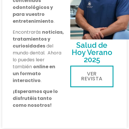
contenidos
odontológicos y
para
vuestro
entretenimiento
.
Encontrarás
noticias,
tratamientos y
Salud de
curiosidades
del
Hoy Verano
mundo dental. Ahora
2025
lo puedes leer
también
online en
un formato
VER
REVISTA
interactivo
.
¡Esperamos que lo
disfrutéis tanto
como nosotros!