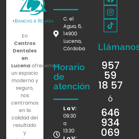
C. el
Agua, 6,
14900
En
Lucena,
Centros
Llámano
Córdoba
Dentales
en
957
Horario
Lucena
ofrecemos
59
un espacio
de
moderno y
18 57
atención
seguro,
nos
ó
centramos
L a V:
646
en la
09:30
calidad del
934
a
resultado
069
13:30
y
L a V: